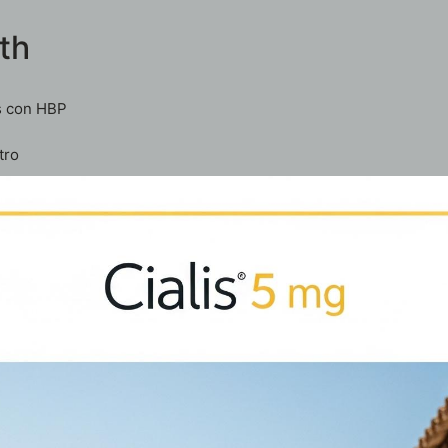
th
es con HBP
tro