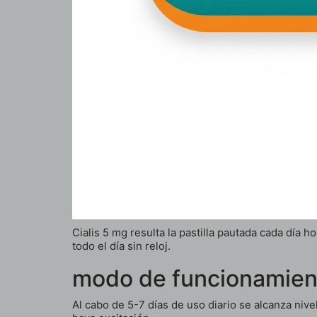
Cialis 5 mg resulta la pastilla pautada cada día
todo el día sin reloj.
modo de funcionamien
Al cabo de 5-7 días de uso diario se alcanza ni