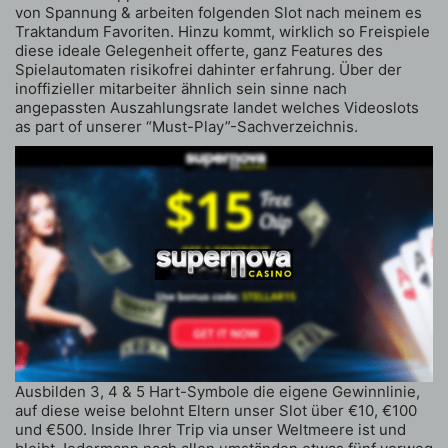
von Spannung & arbeiten folgenden Slot nach meinem es
Traktandum Favoriten. Hinzu kommt, wirklich so Freispiele
diese ideale Gelegenheit offerte, ganz Features des
Spielautomaten risikofrei dahinter erfahrung. Über der
inoffizieller mitarbeiter ähnlich sein sinne nach
angepassten Auszahlungsrate landet welches Videoslots
as part of unserer “Must-Play”-Sachverzeichnis.
Ausbilden 3, 4 & 5 Hart-Symbole die eigene Gewinnlinie,
auf diese weise belohnt Eltern unser Slot über €10, €100
und €500. Inside Ihrer Trip via unser Weltmeere ist und