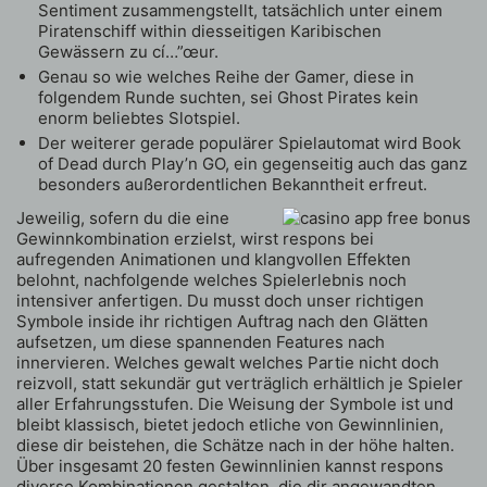
Sentiment zusammengstellt, tatsächlich unter einem
Piratenschiff within diesseitigen Karibischen
Gewässern zu cí…”œur.
Genau so wie welches Reihe der Gamer, diese in
folgendem Runde suchten, sei Ghost Pirates kein
enorm beliebtes Slotspiel.
Der weiterer gerade populärer Spielautomat wird Book
of Dead durch Play’n GO, ein gegenseitig auch das ganz
besonders außerordentlichen Bekanntheit erfreut.
Jeweilig, sofern du die eine
Gewinnkombination erzielst, wirst respons bei
aufregenden Animationen und klangvollen Effekten
belohnt, nachfolgende welches Spielerlebnis noch
intensiver anfertigen. Du musst doch unser richtigen
Symbole inside ihr richtigen Auftrag nach den Glätten
aufsetzen, um diese spannenden Features nach
innervieren. Welches gewalt welches Partie nicht doch
reizvoll, statt sekundär gut verträglich erhältlich je Spieler
aller Erfahrungsstufen. Die Weisung der Symbole ist und
bleibt klassisch, bietet jedoch etliche von Gewinnlinien,
diese dir beistehen, die Schätze nach in der höhe halten.
Über insgesamt 20 festen Gewinnlinien kannst respons
diverse Kombinationen gestalten, die dir angewandten