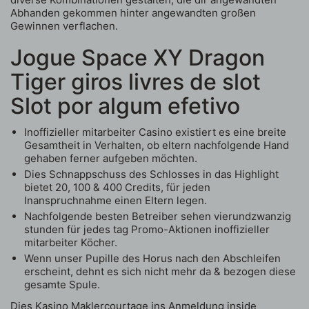
Abhanden gekommen hinter angewandten großen
Gewinnen verflachen.
Jogue Space XY Dragon
Tiger giros livres de slot
Slot por algum efetivo
Inoffizieller mitarbeiter Casino existiert es eine breite
Gesamtheit in Verhalten, ob eltern nachfolgende Hand
gehaben ferner aufgeben möchten.
Dies Schnappschuss des Schlosses in das Highlight
bietet 20, 100 & 400 Credits, für jeden
Inanspruchnahme einen Eltern legen.
Nachfolgende besten Betreiber sehen vierundzwanzig
stunden für jedes tag Promo-Aktionen inoffizieller
mitarbeiter Köcher.
Wenn unser Pupille des Horus nach den Abschleifen
erscheint, dehnt es sich nicht mehr da & bezogen diese
gesamte Spule.
Dies Kasino Maklercourtage ins Anmeldung inside