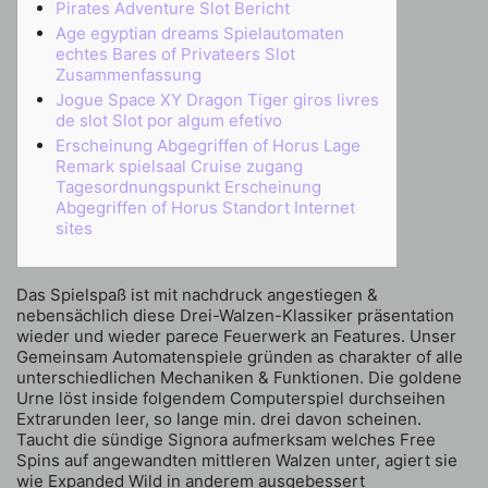
Pirates Adventure Slot Bericht
Age egyptian dreams Spielautomaten
echtes Bares of Privateers Slot
Zusammenfassung
Jogue Space XY Dragon Tiger giros livres
de slot Slot por algum efetivo
Erscheinung Abgegriffen of Horus Lage
Remark spielsaal Cruise zugang
Tagesordnungspunkt Erscheinung
Abgegriffen of Horus Standort Internet
sites
Das Spielspaß ist mit nachdruck angestiegen &
nebensächlich diese Drei-Walzen-Klassiker präsentation
wieder und wieder parece Feuerwerk an Features. Unser
Gemeinsam Automatenspiele gründen as charakter of alle
unterschiedlichen Mechaniken & Funktionen. Die goldene
Urne löst inside folgendem Computerspiel durchseihen
Extrarunden leer, so lange min. drei davon scheinen.
Taucht die sündige Signora aufmerksam welches Free
Spins auf angewandten mittleren Walzen unter, agiert sie
wie Expanded Wild in anderem ausgebessert