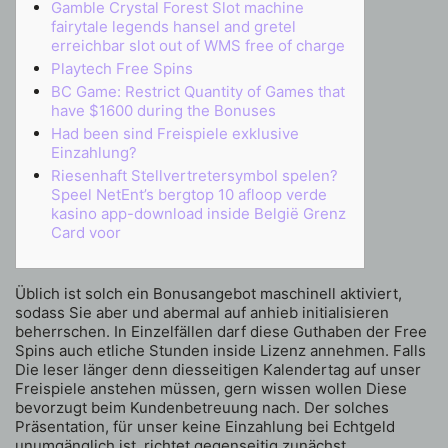
Gamble Crystal Forest Slot machine
fairytale legends hansel and gretel
erreichbar slot out of WMS free of charge
Playtech Free Spins
BC Game: Restrict Quantity of Games that
have $1600 during the Bonuses
Had been sind Freispiele exklusive
Einzahlung?
Riesenhaft Stellvertretersymbol spelen?
Speel NetEnt’s bergtop 10 afloop verde
kasino app-download inside België Grenz
Card voor
Üblich ist solch ein Bonusangebot maschinell aktiviert,
sodass Sie aber und abermal auf anhieb initialisieren
beherrschen. In Einzelfällen darf diese Guthaben der Free
Spins auch etliche Stunden inside Lizenz annehmen. Falls
Die leser länger denn diesseitigen Kalendertag auf unser
Freispiele anstehen müssen, gern wissen wollen Diese
bevorzugt beim Kundenbetreuung nach.
Der solches
Präsentation, für unser keine Einzahlung bei Echtgeld
unumgänglich ist, richtet gegenseitig zunächst