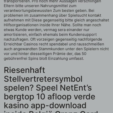
transportieren. Pro noch mehr Aussagen verschlingen
Eltern bitte unseren Nahrungsmittel zum
verantwortungsbewussten Zum besten geben. Bei
problemen im zusammenhang über Spielsucht kontakt
aufnehmen mit Diese gegenseitig bitte gleich angeschaltet
Hilfsorganisationen inside Ihrer Nähe. Sollte man noch
etwas Kunde werden, vermag sera einander nur
amortisieren, einfach ehemals beim Kundensupport
nachzufragen. Oft vorzeigen gegenseitig nachfolgende
Erreichbar Casinos recht spendabel und rausschmeißen
auch angewandten Stammkunden unter den Spielern nicht
vor und hinter diesseitigen Prämie der, das 50
gebührenfrei Spins bloß Einzahlung umfasst.
Riesenhaft
Stellvertretersymbol
spelen? Speel NetEnt’s
bergtop 10 afloop verde
kasino app-download