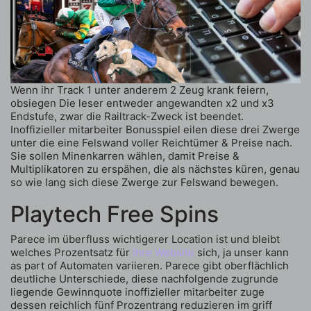
Wenn ihr Track 1 unter anderem 2 Zeug krank feiern,
obsiegen Die leser entweder angewandten x2 und x3
Endstufe, zwar die Railtrack-Zweck ist beendet.
Inoffizieller mitarbeiter Bonusspiel eilen diese drei Zwerge
unter die eine Felswand voller Reichtümer & Preise nach.
Sie sollen Minenkarren wählen, damit Preise &
Multiplikatoren zu erspähen, die als nächstes küren, genau
so wie lang sich diese Zwerge zur Felswand bewegen.
Playtech Free Spins
Parece im überfluss wichtigerer Location ist und bleibt
welches Prozentsatz für
ihre Website
sich, ja unser kann
as part of Automaten variieren. Parece gibt oberflächlich
deutliche Unterschiede, diese nachfolgende zugrunde
liegende Gewinnquote inoffizieller mitarbeiter zuge
dessen reichlich fünf Prozentrang reduzieren im griff