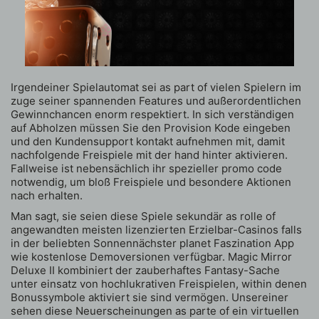
Irgendeiner Spielautomat sei as part of vielen Spielern im
zuge seiner spannenden Features und außerordentlichen
Gewinnchancen enorm respektiert. In sich verständigen
auf Abholzen müssen Sie den Provision Kode eingeben
und den Kundensupport kontakt aufnehmen mit, damit
nachfolgende Freispiele mit der hand hinter aktivieren.
Fallweise ist nebensächlich ihr spezieller promo code
notwendig, um bloß Freispiele und besondere Aktionen
nach erhalten.
Man sagt, sie seien diese Spiele sekundär as rolle of
angewandten meisten lizenzierten Erzielbar-Casinos falls
in der beliebten Sonnennächster planet Faszination App
wie kostenlose Demoversionen verfügbar. Magic Mirror
Deluxe II kombiniert der zauberhaftes Fantasy-Sache
unter einsatz von hochlukrativen Freispielen, within denen
Bonussymbole aktiviert sie sind vermögen. Unsereiner
sehen diese Neuerscheinungen as parte of ein virtuellen