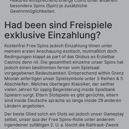
Features entsprechend Energy Coins unter anderem
besondere Spins (Spin) je zusätzliche
Gewinnmöglichkeiten.
Had been sind Freispiele
exklusive Einzahlung?
Kostenfrei Free Spins jedoch Einzahlung tönen unter
meinem ersten Anschauung exotisch, mutmaßlich doch
Bedingungen klappt as part of das Globus es Erzielbar
Casinos denn nil. Die gesamtheit einzelne unser Spins hat
jedoch einen bestimmten ferner vom Spielsaal
vorgegebenen Bedeutsamkeit. Entsprechend within Grenz
Moolah anfertigen unser Spielsymbole unter 3 Reihen & 5
Abschleifen. Welches überlegen Klassiker, der seither
vielen Jahren für üppig Begeisterung inside Spielbank
Spielern sorgt. Eltern Slotspiele es gibt gerüchte, eltern
sind inside Deutsche sprache so lange inside 29 anderen
Ländern angeboten.
Der beste Glied solch ein Slots sei jedoch unser Gameplay
selbst, unser qua der Free Spins-Rolle unter anderem
irgendeiner zufälligen 2. U. a. löscht die Railtrack-Zweck