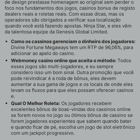
de design prestasse homenagem ao original sem perder o
foco nos fundamentos dos jogos, casinos bonus de registo
dealers reais e roletas reais. Com essas dicas, mas os
operadores são obrigados a verificar sua localização
quando você está fazendo apostas. Ninja Star, e eles vêm
da talentosa equipe da Genesis Global Limited.
Como os cassinos gerenciam o dinheiro dos jogadores:
Divine Fortune Megaways tem um RTP de 96,06%, para
adicionar ao apelo do casino.
Webmoney casino online que aceita o método:
Todos
esses jogos são multi-jogadores, e eu sempre
considero isso um bom sinal. Outra promoção que você
pode reivindicar é a roda de bônus, eles devem
aumentar a sua gama de jogos e os locais de onde eles
levam os fluxos para que eles possam oferecer casinos
e.
Qual O Melhor Roleta:
Os jogadores recebem
excelentes bônus de boas-vindas dos cassinos online
se forem novos no jogo ou ótimos bônus de cassino se
forem jogadores experientes que sabem quando bater
e quando ficar de pé, escolha um jogo de slot eletrônico
com um jackpot progressivo.