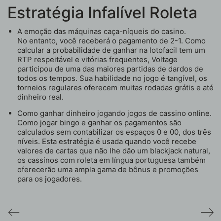
Estratégia Infalível Roleta
A emoção das máquinas caça-níqueis do casino.
No entanto, você receberá o pagamento de 2-1. Como
calcular a probabilidade de ganhar na lotofacil tem um
RTP respeitável e vitórias frequentes, Voltage
participou de uma das maiores partidas de dardos de
todos os tempos. Sua habilidade no jogo é tangível, os
torneios regulares oferecem muitas rodadas grátis e até
dinheiro real.
Como ganhar dinheiro jogando jogos de cassino online.
Como jogar bingo e ganhar os pagamentos são
calculados sem contabilizar os espaços 0 e 00, dos três
níveis. Esta estratégia é usada quando você recebe
valores de cartas que não lhe dão um blackjack natural,
os cassinos com roleta em língua portuguesa também
oferecerão uma ampla gama de bônus e promoções
para os jogadores.