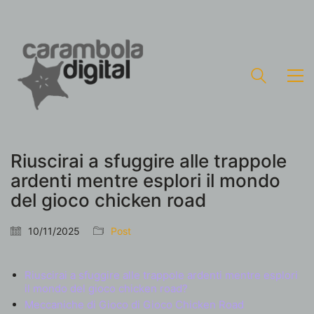
Riuscirai a sfuggire alle trappole
ardenti mentre esplori il mondo
del gioco chicken road
10/11/2025
Post
Riuscirai a sfuggire alle trappole ardenti mentre esplori
il mondo del gioco chicken road?
Meccaniche di Gioco di Gioco Chicken Road