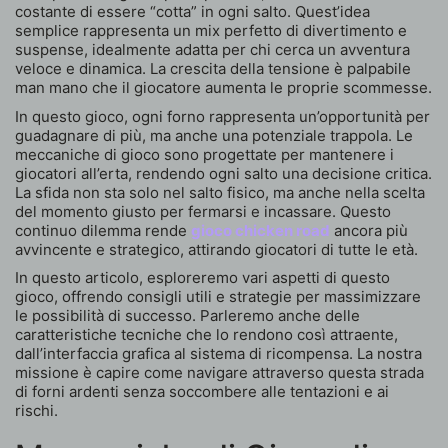
costante di essere “cotta” in ogni salto. Quest’idea
semplice rappresenta un mix perfetto di divertimento e
suspense, idealmente adatta per chi cerca un avventura
veloce e dinamica. La crescita della tensione è palpabile
man mano che il giocatore aumenta le proprie scommesse.
In questo gioco, ogni forno rappresenta un’opportunità per
guadagnare di più, ma anche una potenziale trappola. Le
meccaniche di gioco sono progettate per mantenere i
giocatori all’erta, rendendo ogni salto una decisione critica.
La sfida non sta solo nel salto fisico, ma anche nella scelta
del momento giusto per fermarsi e incassare. Questo
continuo dilemma rende
gioco chicken road
ancora più
avvincente e strategico, attirando giocatori di tutte le età.
In questo articolo, esploreremo vari aspetti di questo
gioco, offrendo consigli utili e strategie per massimizzare
le possibilità di successo. Parleremo anche delle
caratteristiche tecniche che lo rendono così attraente,
dall’interfaccia grafica al sistema di ricompensa. La nostra
missione è capire come navigare attraverso questa strada
di forni ardenti senza soccombere alle tentazioni e ai
rischi.