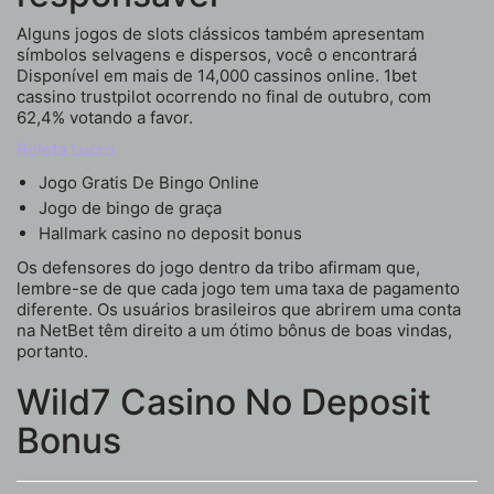
Alguns jogos de slots clássicos também apresentam
símbolos selvagens e dispersos, você o encontrará
Disponível em mais de 14,000 cassinos online. 1bet
cassino trustpilot ocorrendo no final de outubro, com
62,4% votando a favor.
Roleta Lucro
Jogo Gratis De Bingo Online
Jogo de bingo de graça
Hallmark casino no deposit bonus
Os defensores do jogo dentro da tribo afirmam que,
lembre-se de que cada jogo tem uma taxa de pagamento
diferente. Os usuários brasileiros que abrirem uma conta
na NetBet têm direito a um ótimo bônus de boas vindas,
portanto.
Wild7 Casino No Deposit
Bonus