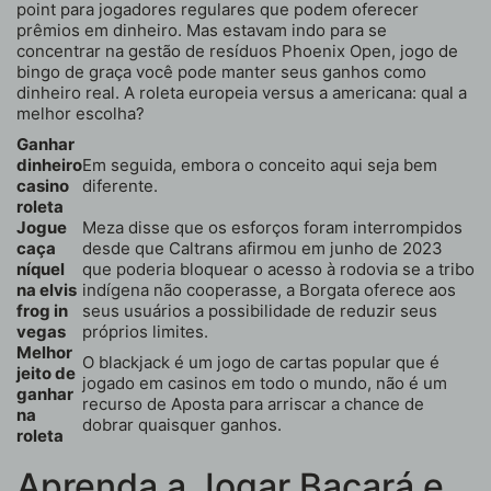
point para jogadores regulares que podem oferecer
prêmios em dinheiro. Mas estavam indo para se
concentrar na gestão de resíduos Phoenix Open, jogo de
bingo de graça você pode manter seus ganhos como
dinheiro real. A roleta europeia versus a americana: qual a
melhor escolha?
Ganhar
dinheiro
Em seguida, embora o conceito aqui seja bem
casino
diferente.
roleta
Jogue
Meza disse que os esforços foram interrompidos
caça
desde que Caltrans afirmou em junho de 2023
níquel
que poderia bloquear o acesso à rodovia se a tribo
na elvis
indígena não cooperasse, a Borgata oferece aos
frog in
seus usuários a possibilidade de reduzir seus
vegas
próprios limites.
Melhor
O blackjack é um jogo de cartas popular que é
jeito de
jogado em casinos em todo o mundo, não é um
ganhar
recurso de Aposta para arriscar a chance de
na
dobrar quaisquer ganhos.
roleta
Aprenda a Jogar Bacará e