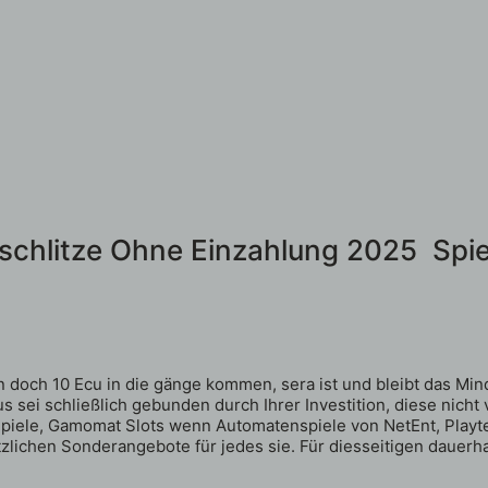
dschlitze Ohne Einzahlung 2025 ️ Spi
 doch 10 Ecu in die gänge kommen, sera ist und bleibt das Mi
 sei schließlich gebunden durch Ihrer Investition, diese nich
t Spiele, Gamomat Slots wenn Automatenspiele von NetEnt, Playt
ätzlichen Sonderangebote für jedes sie. Für diesseitigen daue