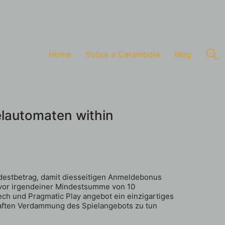
Home
Sobre a Carambola
Blog
elautomaten within
ndestbetrag, damit diesseitigen Anmeldebonus
t vor irgendeiner Mindestsumme von 10
ech und Pragmatic Play angebot ein einzigartiges
rhaften Verdammung des Spielangebots zu tun