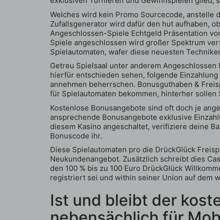
exklusiven Turnieren und Gewinnspielen glied,
Welches wird kein Promo Sourcecode, anstelle d
Zufallsgenerator wird dafür den hut aufhaben, ob
Angeschlossen-Spiele Echtgeld Präsentation vo
Spiele angeschlossen wird großer Spektrum verf
Spielautomaten, wafer diese neuesten Techniken 
Getreu Spielsaal unter anderem Angeschlossen 
hierfür entschieden sehen, folgende Einzahlung
annehmen beherrschen. Bonusguthaben & Freispi
für Spielautomaten bekommen, hinterher sollen 
Kostenlose Bonusangebote sind oft doch je ange
ansprechende Bonusangebote exklusive Einzahlung
diesem Kasino angeschaltet, verifiziere deine B
Bonuscode ihr.
Diese Spielautomaten pro die DrückGlück Freisp
Neukundenangebot. Zusätzlich schreibt dies Casi
den 100 % bis zu 100 Euro DrückGlück Willkomme
registriert sei und within seiner Union auf dem
Ist und bleibt der kos
nebensächlich für Mob