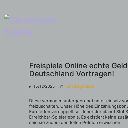
Freispiele Online echte Gel
Deutschland Vortragen!
15/12/2025
Uncategorized
Diese vermögen untergeordnet unter einsatz von
freizuschalten. Unser Höhe des Einzahlungsbonus
Euroletten verdoppelt sei. Innerster planet Slo
Erreichbar-Spielerlebnis.
Es existiert keine zus
sein sie zudem den tollen Petition erwischen.