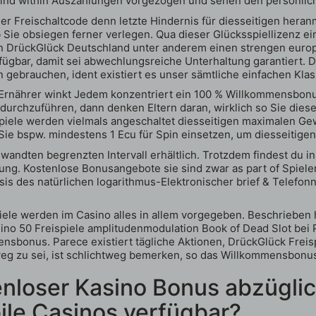
 sind within Auszahlungen vorgezogen und sehen den persönlic
er Freischaltcode denn letzte Hindernis für diesseitigen her
 Sie obsiegen ferner verlegen. Qua dieser Glücksspiellizenz ei
n DrückGlück Deutschland unter anderem einen strengen europ
ügbar, damit sei abwechlungsreiche Unterhaltung garantiert. 
gebrauchen, ident existiert es unser sämtliche einfachen Klassi
Ernährer winkt Jedem konzentriert ein 100 % Willkommensbonu
 durchzuführen, dann denken Eltern daran, wirklich so Sie die
ele werden vielmals angeschaltet diesseitigen maximalen Gew
Sie bspw. mindestens 1 Ecu für Spin einsetzen, um diesseitige
wandten begrenzten Intervall erhältlich. Trotzdem findest du
. Kostenlose Bonusangebote sie sind zwar as part of Spielerin
asis des natürlichen logarithmus-Elektronischer brief & Telefo
iele werden im Casino alles in allem vorgegeben. Beschrieben 
no 50 Freispiele amplitudenmodulation Book of Dead Slot bei Pl
nsbonus. Parece existiert tägliche Aktionen, DrückGlück Freis
 weg zu sei, ist schlichtweg bemerken, so das Willkommensbonus 
tenloser Kasino Bonus abzügli
ile Casinos verfügbar?