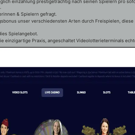
ch einzahlung prestigeträchtig nach seinen Spielern pro sofor
.
rinnen & Spielern gefragt.
ngsbonus unser verschiedensten Arten durch Freispielen, die
dies Spielangebot.
inzigartige Praxis, angeschaltet Videolotterieterminals echt