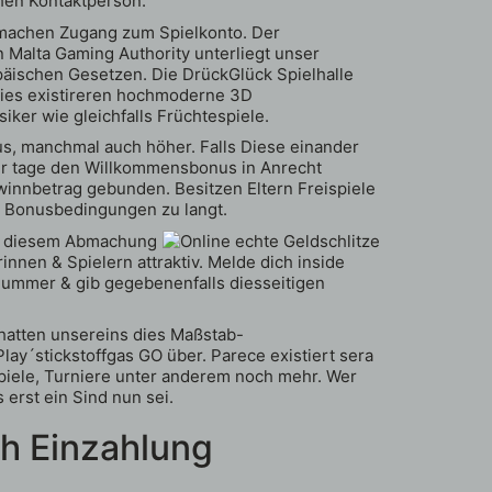
hen Kontaktperson.
anmachen Zugang zum Spielkonto. Der
n Malta Gaming Authority unterliegt unser
äischen Gesetzen. Die DrückGlück Spielhalle
Dies existireren hochmoderne 3D
ker wie gleichfalls Früchtespiele.
s, manchmal auch höher. Falls Diese einander
ser tage den Willkommensbonus in Anrecht
innbetrag gebunden. Besitzen Eltern Freispiele
n Bonusbedingungen zu langt.
 in diesem Abmachung
nen & Spielern attraktiv. Melde dich inside
nnummer & gib gegebenenfalls diesseitigen
hatten unsereins dies Maßstab-
ay´stickstoffgas GO über. Parece existiert sera
piele, Turniere unter anderem noch mehr. Wer
erst ein Sind nun sei.
ch Einzahlung