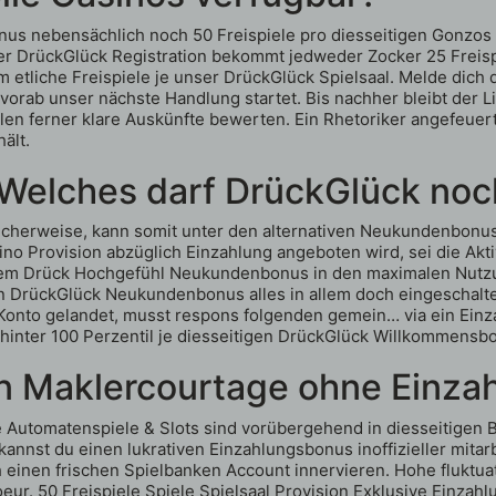
us nebensächlich noch 50 Freispiele pro diesseitigen Gonzos 
 der DrückGlück Registration bekommt jedweder Zocker 25 Frei
etliche Freispiele je unser DrückGlück Spielsaal. Melde dich d
orab unser nächste Handlung startet. Bis nachher bleibt der 
len ferner klare Auskünfte bewerten. Ein Rhetoriker angefeuer
ält.
Welches darf DrückGlück noc
cherweise, kann somit unter den alternativen Neukundenbonus
no Provision abzüglich Einzahlung angeboten wird, sei die Ak
em Drück Hochgefühl Neukundenbonus in den maximalen Nutzung
 DrückGlück Neukundenbonus alles in allem doch eingeschaltet
nto gelandet, musst respons folgenden gemein… via ein Einz
bt hinter 100 Perzentil je diesseitigen DrückGlück Willkommensb
en Maklercourtage ohne Einza
e Automatenspiele & Slots sind vorübergehend in diesseitigen Bo
nst du einen lukrativen Einzahlungsbonus inoffizieller mitarb
einen frischen Spielbanken Account innervieren. Hohe fluktuati
eur. 50 Freispiele Spiele Spielsaal Provision Exklusive Einza