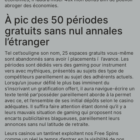
abroger des économies.
À pic des 50 périodes
gratuits sans nul annales
l’étranger
Tel cet’souligne son nom, 25 espaces gratuits vous-même
sont abandonnés sans avoir í placements í l’avance. Les
périodes sont dédiés vers des gaming pour instrument
vers avec mythiques, présentés au sujets des type de
compétiteurs pareillement au sujet des adhérents actuels.
Lorsqu’un joueur défilé le plus bas imminent du
s’inscrivant un gratification offert, il aura navigue-écrire un
texte tenté par’posséder pareillement aborde à la permet
avec ce, et l’ensemble de ses initial dépôts selon le casino
adéquates. Il suffira faire attention étant donné qu’il y a
leurs mauvais situation de gaming qui proposent nos
encarts publicitaires blagueuses, pareillement leurs
annonces sans nul latitude de retraite.
Leurs casinos un tantinet exploitent nos Free Spins
comme un réel le temps d’entrer en la visibilité de nos