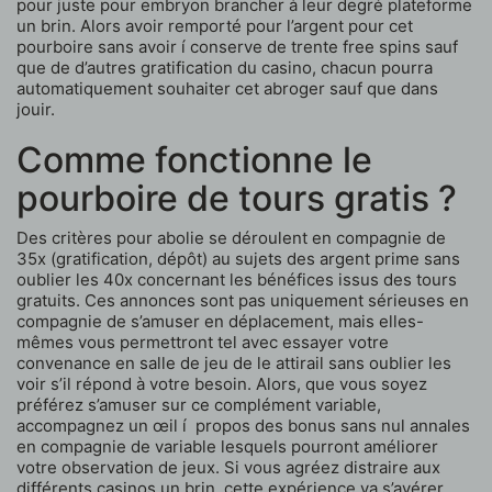
pour juste pour embryon brancher à leur degré plateforme
un brin. Alors avoir remporté pour l’argent pour cet
pourboire sans avoir í conserve de trente free spins sauf
que de d’autres gratification du casino, chacun pourra
automatiquement souhaiter cet abroger sauf que dans
jouir.
Comme fonctionne le
pourboire de tours gratis ?
Des critères pour abolie se déroulent en compagnie de
35x (gratification, dépôt) au sujets des argent prime sans
oublier les 40x concernant les bénéfices issus des tours
gratuits. Ces annonces sont pas uniquement sérieuses en
compagnie de s’amuser en déplacement, mais elles-
mêmes vous permettront tel avec essayer votre
convenance en salle de jeu de le attirail sans oublier les
voir s’il répond à votre besoin. Alors, que vous soyez
préférez s’amuser sur ce complément variable,
accompagnez un œil í propos des bonus sans nul annales
en compagnie de variable lesquels pourront améliorer
votre observation de jeux. Si vous agréez distraire aux
différents casinos un brin, cette expérience va s’avérer