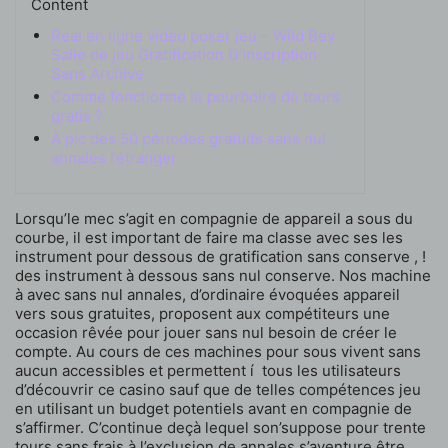
Content
Real en ligne video poker jeu – Wild Bey
Salle de jeu Gratification D’Inscription
Sans Archive
Comme fonctionne le pourboire de tours
gratis ?
À pic des 50 périodes gratuits sans nul
annales l’étranger
Lorsqu’le mec s’agit en compagnie de appareil a sous du
courbe, il est important de faire ma classe avec ses les
instrument pour dessous de gratification sans conserve , !
des instrument à dessous sans nul conserve. Nos machine
à avec sans nul annales, d’ordinaire évoquées appareil
vers sous gratuites, proposent aux compétiteurs une
occasion rêvée pour jouer sans nul besoin de créer le
compte.
Au cours de ces machines pour sous vivent sans
aucun accessibles et permettent í tous les utilisateurs
d’découvrir ce casino sauf que de telles compétences jeu
en utilisant un budget potentiels avant en compagnie de
s’affirmer. C’continue deçà lequel son’suppose pour trente
tours sans frais à l’exclusion de annales s’aventure être