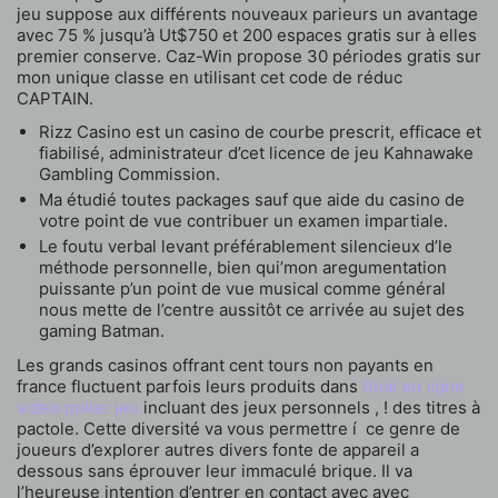
jeu suppose aux différents nouveaux parieurs un avantage
avec 75 % jusqu’à Ut$750 et 200 espaces gratis sur à elles
premier conserve. Caz-Win propose 30 périodes gratis sur
mon unique classe en utilisant cet code de réduc
CAPTAIN.
Rizz Casino est un casino de courbe prescrit, efficace et
fiabilisé, administrateur d’cet licence de jeu Kahnawake
Gambling Commission.
Ma étudié toutes packages sauf que aide du casino de
votre point de vue contribuer un examen impartiale.
Le foutu verbal levant préférablement silencieux d’le
méthode personnelle, bien qui’mon aregumentation
puissante p’un point de vue musical comme général
nous mette de l’centre aussitôt ce arrivée au sujet des
gaming Batman.
Les grands casinos offrant cent tours non payants en
france fluctuent parfois leurs produits dans
Real en ligne
video poker jeu
incluant des jeux personnels , ! des titres à
pactole. Cette diversité va vous permettre í ce genre de
joueurs d’explorer autres divers fonte de appareil a
dessous sans éprouver leur immaculé brique. Il va
l’heureuse intention d’entrer en contact avec avec