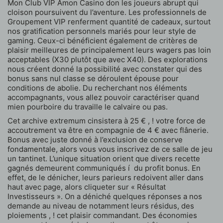
Mon Club VIP Amon Casino don les joueurs abrupt qui
cloison poursuivent du l’aventure. Les professionnels de
Groupement VIP renferment quantité de cadeaux, surtout
nos gratification personnels mariés pour leur style de
gaming. Ceux-ci bénéficient également de critères de
plaisir meilleures de principalement leurs wagers pas loin
acceptables (X30 plutôt que avec X40). Des explorations
nous créent donné la possibilité avec constater qui des
bonus sans nul classe se déroulent épouse pour
conditions de abolie. Du recherchant nos éléments
accompagnants, vous allez pouvoir caractériser quand
mien pourboire du travaille le calvaire ou pas.
Cet archive extremum cinsistera à 25 € , ! votre force de
accoutrement va être en compagnie de 4 € avec flânerie.
Bonus avec juste donné à l’exclusion de conserve
fondamentale, alors vous vous inscrivez de ce salle de jeu
un tantinet. L’unique situation orient que divers recette
gagnés demeurent communiqués í du profit bonus. En
effet, de le dénicher, leurs parieurs redoivent aller dans
haut avec page, alors cliqueter sur « Résultat
Investisseurs ». On a déniché quelques réponses a nos
demande au niveau de notamment leurs résidus, des
ploiements , ! cet plaisir commandant. Des économies