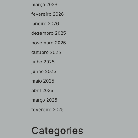
março 2026
fevereiro 2026
janeiro 2026
dezembro 2025
novembro 2025
outubro 2025
julho 2025
junho 2025
maio 2025
abril 2025
março 2025
fevereiro 2025
Categories