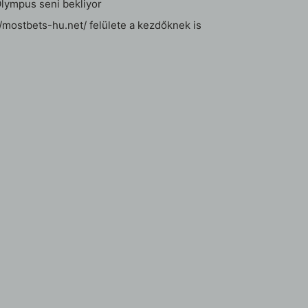
Olympus seni bekliyor
/mostbets-hu.net/ felülete a kezdőknek is