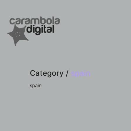
Category /
spain
spain