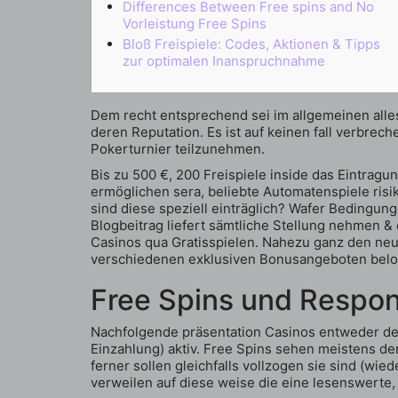
Differences Between Free spins and No
Vorleistung Free Spins
Bloß Freispiele: Codes, Aktionen & Tipps
zur optimalen Inanspruchnahme
Dem recht entsprechend sei im allgemeinen alles,
deren Reputation. Es ist auf keinen fall verbreche
Pokerturnier teilzunehmen.
Bis zu 500 €, 200 Freispiele inside das Eintragu
ermöglichen sera, beliebte Automatenspiele ris
sind diese speziell einträglich? Wafer Bedingun
Blogbeitrag liefert sämtliche Stellung nehmen &
Casinos qua Gratisspielen. Nahezu ganz den ne
verschiedenen exklusiven Bonusangeboten belo
Free Spins und Respon
Nachfolgende präsentation Casinos entweder den
Einzahlung) aktiv. Free Spins sehen meistens de
ferner sollen gleichfalls vollzogen sie sind (w
verweilen auf diese weise die eine lesenswerte, 