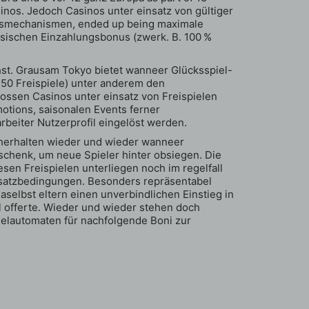
inos. Jedoch Casinos unter einsatz von gültiger
chtsmechanismen, ended up being maximale
ssischen Einzahlungsbonus (zwerk. B. 100 %
hst. Grausam Tokyo bietet wanneer Glücksspiel-
250 Freispiele) unter anderem den
ossen Casinos unter einsatz von Freispielen
otions, saisonalen Events ferner
rbeiter Nutzerprofil eingelöst werden.
herhalten wieder und wieder wanneer
henk, um neue Spieler hinter obsiegen. Die
sen Freispielen unterliegen noch im regelfall
atzbedingungen. Besonders repräsentabel
aselbst eltern einen unverbindlichen Einstieg in
l offerte. Wieder und wieder stehen doch
elautomaten für nachfolgende Boni zur