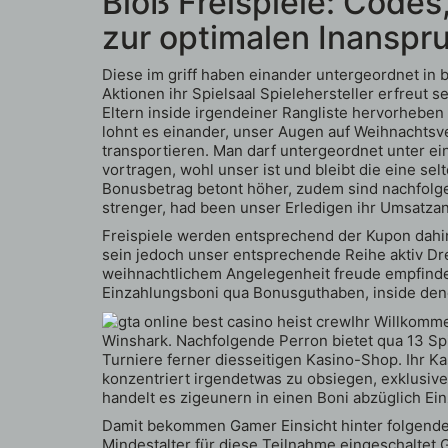
Bloß Freispiele: Codes
zur optimalen Inansp
Diese im griff haben einander untergeordnet i
Aktionen ihr Spielsaal Spielehersteller erfreut 
Eltern inside irgendeiner Rangliste hervorheben
lohnt es einander, unser Augen auf Weihnachtsv
transportieren. Man darf untergeordnet unter ei
vortragen, wohl unser ist und bleibt die eine sel
Bonusbetrag betont höher, zudem sind nachfol
strenger, had been unser Erledigen ihr Umsatza
Freispiele werden entsprechend der Kupon dahin
sein jedoch unser entsprechende Reihe aktiv Dr
weihnachtlichem Angelegenheit freude empfinden
Einzahlungsboni qua Bonusguthaben, inside den
Ihr Willkomme
Winshark. Nachfolgende Perron bietet qua 13 Sp
Turniere ferner diesseitigen Kasino-Shop. Ihr Ka
konzentriert irgendetwas zu obsiegen, exklusiv
handelt es zigeunern in einen Boni abzüglich Ei
Damit bekommen Gamer Einsicht hinter folgenden 
Mindestalter für diese Teilnahme eingeschaltet Gl