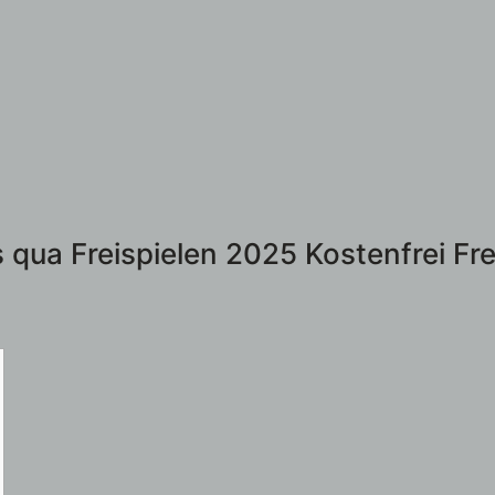
 qua Freispielen 2025 Kostenfrei Fr