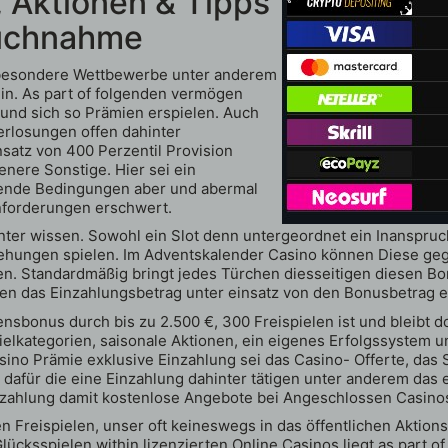
, Aktionen & Tipps
ruchnahme
n besondere Wettbewerbe unter anderem
sein. As part of folgenden vermögen
 und sich so Prämien erspielen. Auch
erlosungen offen dahinter
nsatz von 400 Perzentil Provision
tenere Sonstige. Hier sei ein
gende Bedingungen aber und abermal
nforderungen erschwert.
ter wissen. Sowohl ein Slot denn untergeordnet ein Inanspruc
ehungen spielen. Im Adventskalender Casino können Diese geg
. Standardmäßig bringt jedes Türchen diesseitigen diesen Bon
en das Einzahlungsbetrag unter einsatz von den Bonusbetrag e
nsbonus durch bis zu 2.500 €, 300 Freispielen ist und bleibt d
ielkategorien, saisonale Aktionen, ein eigenes Erfolgssystem 
sino Prämie exklusive Einzahlung sei das Casino- Offerte, das 
e dafür die eine Einzahlung dahinter tätigen unter anderem da
nzahlung damit kostenlose Angebote bei Angeschlossen Casinos 
Freispielen, unser oft keineswegs in das öffentlichen Aktions
ücksspielen within lizenzierten Online Casinos liegt as part of