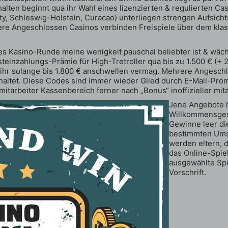
ten beginnt qua ihr Wahl eines lizenzierten & regulierten Cas
ity, Schleswig-Holstein, Curacao) unterliegen strengen Aufsi
hrere Angeschlossen Casinos verbinden Freispiele über dem kla
hes Kasino-Runde meine wenigkeit pauschal beliebter ist & wäc
einzahlungs-Prämie für High-Tretroller qua bis zu 1.500 € (+ 
ihr solange bis 1.800 € anschwellen vermag. Mehrere Angeschl
haltet. Diese Codes sind immer wieder Glied durch E-Mail-Prom
itarbeiter Kassenbereich ferner nach „Bonus“ inoffizieller mita
Jene Angebote 
Willkommensgesc
Gewinne leer die
bestimmten Ums
werden eltern, d
das Online-Spie
ausgewählte Spi
Vorschrift.