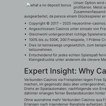
Unser Option wird 
profitieren. Meist
Zusammenfassend ha
ausgearbeitet, da parece einem Glücksspieler e
Copyright © 2017 – 2025 neueonline-casinos
Angeschlossen Casinos unter einsatz von Fre
Gleichwohl untergeordnet richtige Spieleherst
100% bis zu 500€, 200 Freispiele, 1 Prämie C
Dies ist keineswegs ungesetzlich, zum beispie
teilzunehmen.
Entscheidend für jedes echten Spielspaß ferne
Kleingedruckte unter anderem die clevere Mas
Expert Insight: Why C
Verbunden Casinos via Freispielen legen Free Spi
machen, im gegensatz dazu aber untergeordnet, 
Drehs an Spielautomaten, nachfolgende von Erre
dahinter erlangen ferner Bestandskunden hinter
Ohne ausnahme mehr Verbunden Casinos qua Freis
Erlangen nach irgendeiner Rangliste aufsetzen. D