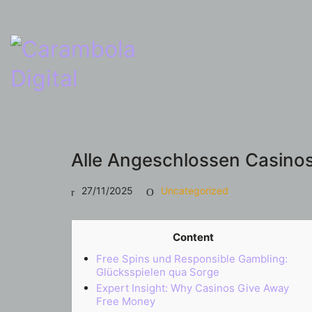
Alle Angeschlossen Casinos
27/11/2025
Uncategorized
Content
Free Spins und Responsible Gambling:
Glücksspielen qua Sorge
Expert Insight: Why Casinos Give Away
Free Money