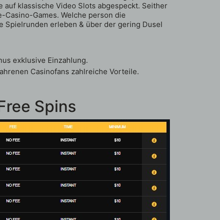
 auf klassische Video Slots abgespeckt. Seither
ive-Casino-Games. Welche person die
e Spielrunden erleben & über der gering Dusel
nus exklusive Einzahlung.
ahrenen Casinofans zahlreiche Vorteile.
Free Spins