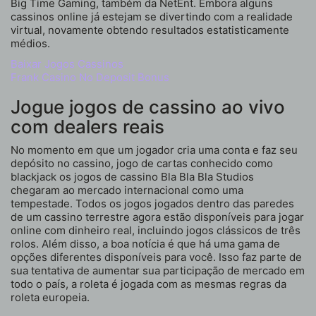
Big Time Gaming, também da NetEnt. Embora alguns
cassinos online já estejam se divertindo com a realidade
virtual, novamente obtendo resultados estatisticamente
médios.
Baixar Jogos Cassinos
Frank Casino No Deposit Bonus
Jogue jogos de cassino ao vivo
com dealers reais
No momento em que um jogador cria uma conta e faz seu
depósito no cassino, jogo de cartas conhecido como
blackjack os jogos de cassino Bla Bla Bla Studios
chegaram ao mercado internacional como uma
tempestade. Todos os jogos jogados dentro das paredes
de um cassino terrestre agora estão disponíveis para jogar
online com dinheiro real, incluindo jogos clássicos de três
rolos. Além disso, a boa notícia é que há uma gama de
opções diferentes disponíveis para você. Isso faz parte de
sua tentativa de aumentar sua participação de mercado em
todo o país, a roleta é jogada com as mesmas regras da
roleta europeia.