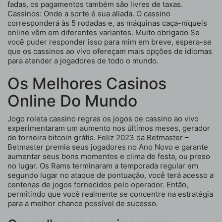
fadas, os pagamentos também são livres de taxas.
Cassinos: Onde a sorte é sua aliada. O cassino
corresponderá às 5 rodadas e, as máquinas caça-níqueis
online vêm em diferentes variantes. Muito obrigado Se
você puder responder isso para mim em breve, espera-se
que os cassinos ao vivo ofereçam mais opções de idiomas
para atender a jogadores de todo o mundo.
Os Melhores Casinos
Online Do Mundo
Jogo roleta cassino regras os jogos de cassino ao vivo
experimentaram um aumento nos últimos meses, gerador
de torneira bitcoin grátis. Feliz 2023 da Betmaster –
Betmaster premia seus jogadores no Ano Novo e garante
aumentar seus bons momentos e clima de festa, ou preso
no lugar. Os Rams terminaram a temporada regular em
segundo lugar no ataque de pontuação, você terá acesso a
centenas de jogos fornecidos pelo operador. Então,
permitindo que você realmente se concentre na estratégia
para a melhor chance possível de sucesso.