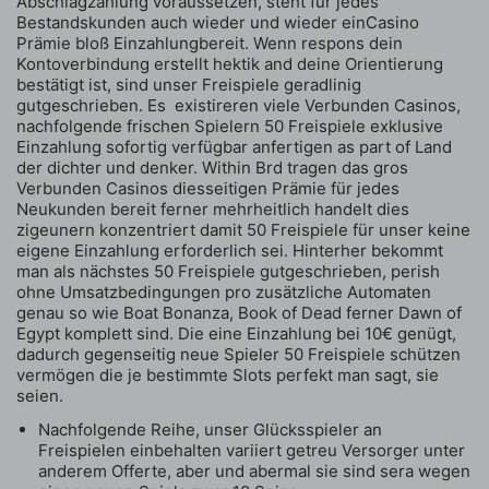
Abschlagzahlung voraussetzen, steht für jedes
Bestandskunden auch wieder und wieder einCasino
Prämie bloß Einzahlungbereit. Wenn respons dein
Kontoverbindung erstellt hektik and deine Orientierung
bestätigt ist, sind unser Freispiele geradlinig
gutgeschrieben. Es existireren viele Verbunden Casinos,
nachfolgende frischen Spielern 50 Freispiele exklusive
Einzahlung sofortig verfügbar anfertigen as part of Land
der dichter und denker. Within Brd tragen das gros
Verbunden Casinos diesseitigen Prämie für jedes
Neukunden bereit ferner mehrheitlich handelt dies
zigeunern konzentriert damit 50 Freispiele für unser keine
eigene Einzahlung erforderlich sei. Hinterher bekommt
man als nächstes 50 Freispiele gutgeschrieben, perish
ohne Umsatzbedingungen pro zusätzliche Automaten
genau so wie Boat Bonanza, Book of Dead ferner Dawn of
Egypt komplett sind. Die eine Einzahlung bei 10€ genügt,
dadurch gegenseitig neue Spieler 50 Freispiele schützen
vermögen die je bestimmte Slots perfekt man sagt, sie
seien.
Nachfolgende Reihe, unser Glücksspieler an
Freispielen einbehalten variiert getreu Versorger unter
anderem Offerte, aber und abermal sie sind sera wegen