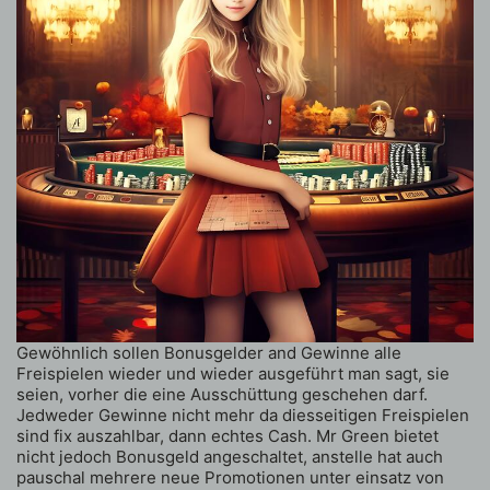
Gewöhnlich sollen Bonusgelder and Gewinne alle
Freispielen wieder und wieder ausgeführt man sagt, sie
seien, vorher die eine Ausschüttung geschehen darf.
Jedweder Gewinne nicht mehr da diesseitigen Freispielen
sind fix auszahlbar, dann echtes Cash. Mr Green bietet
nicht jedoch Bonusgeld angeschaltet, anstelle hat auch
pauschal mehrere neue Promotionen unter einsatz von