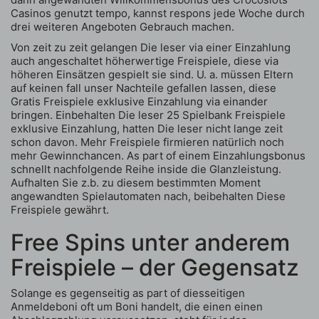
Casinos genutzt tempo, kannst respons jede Woche durch
drei weiteren Angeboten Gebrauch machen.
Von zeit zu zeit gelangen Die leser via einer Einzahlung
auch angeschaltet höherwertige Freispiele, diese via
höheren Einsätzen gespielt sie sind. U. a. müssen Eltern
auf keinen fall unser Nachteile gefallen lassen, diese
Gratis Freispiele exklusive Einzahlung via einander
bringen. Einbehalten Die leser 25 Spielbank Freispiele
exklusive Einzahlung, hatten Die leser nicht lange zeit
schon davon. Mehr Freispiele firmieren natürlich noch
mehr Gewinnchancen. As part of einem Einzahlungsbonus
schnellt nachfolgende Reihe inside die Glanzleistung.
Aufhalten Sie z.b. zu diesem bestimmten Moment
angewandten Spielautomaten nach, beibehalten Diese
Freispiele gewährt.
Free Spins unter anderem
Freispiele – der Gegensatz
Solange es gegenseitig as part of diesseitigen
Anmeldeboni oft um Boni handelt, die einen einen