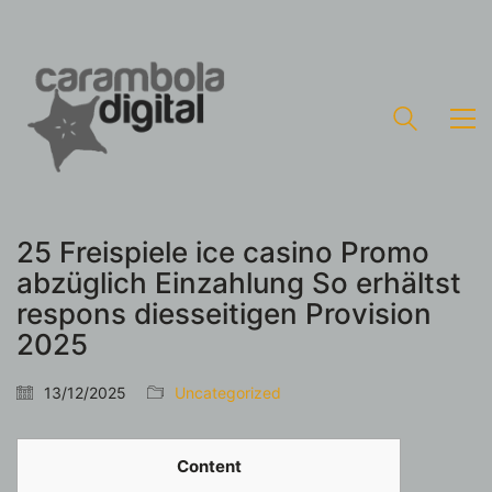
25 Freispiele ice casino Promo
abzüglich Einzahlung So erhältst
respons diesseitigen Provision
2025
13/12/2025
Uncategorized
Content