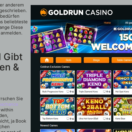
ter anderem
tgeschrieben.
 bedürfen
as beliebteste
 lange Diese
l anmelden.
Gibt
ben &
rrschen Sie
machance
within
den,
icht, ja Book
schen