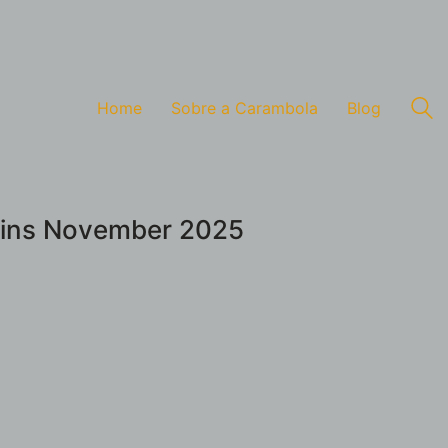
Home
Sobre a Carambola
Blog
Spins November 2025