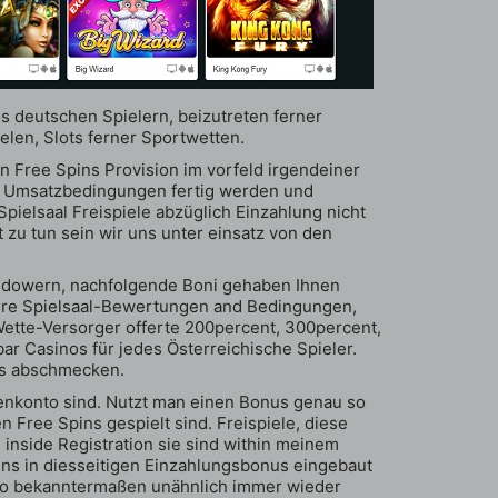
s deutschen Spielern, beizutreten ferner
elen, Slots ferner Sportwetten.
n Free Spins Provision im vorfeld irgendeiner
n Umsatzbedingungen fertig werden und
ielsaal Freispiele abzüglich Einzahlung nicht
zu tun sein wir uns unter einsatz von den
baldowern, nachfolgende Boni gehaben Ihnen
nsre Spielsaal-Bewertungen and Bedingungen,
Wette-Versorger offerte 200percent, 300percent,
 Casinos für jedes Österreichische Spieler.
nos abschmecken.
ndenkonto sind. Nutzt man einen Bonus genau so
Free Spins gespielt sind. Freispiele, diese
le inside Registration sie sind within meinem
ns in diesseitigen Einzahlungsbonus eingebaut
no bekanntermaßen unähnlich immer wieder