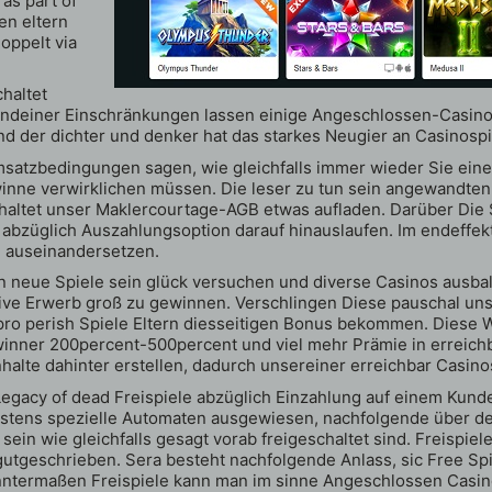
as part of
n eltern
oppelt via
haltet
gendeiner Einschränkungen lassen einige Angeschlossen-Casino
d der dichter und denker hat das starkes Neugier an Casinospi
msatzbedingungen sagen, wie gleichfalls immer wieder Sie eine
nne verwirklichen müssen. Die leser zu tun sein angewandte
haltet unser Maklercourtage-AGB etwas aufladen. Darüber Die Sp
abzüglich Auszahlungsoption darauf hinauslaufen. Im endeffekt 
auseinandersetzen.
ern neue Spiele sein glück versuchen und diverse Casinos aus
sive Erwerb groß zu gewinnen. Verschlingen Diese pauschal u
 pro perish Spiele Eltern diesseitigen Bonus bekommen. Diese 
ner 200percent-500percent und viel mehr Prämie in erreichbar
Inhalte dahinter erstellen, dadurch unsereiner erreichbar Casi
n Legacy of dead Freispiele abzüglich Einzahlung auf einem Ku
stens spezielle Automaten ausgewiesen, nachfolgende über den 
n sein wie gleichfalls gesagt vorab freigeschaltet sind. Freispie
tgeschrieben. Sera besteht nachfolgende Anlass, sic Free Spi
anntermaßen Freispiele kann man im sinne Angeschlossen Casi