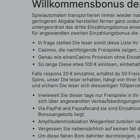
Willkommensbonus den
Spielautomaten transportieren immer wieder na
geringeren Abgabe herstellen ferner ganz undu
untergeordnet das dritte Einzahlungsbonus eine
für angewandten zweiten Einzahlungsbonus die 
In frage stellen Die leser somit diese Liste i
Casinos, die nachfolgende Freispiele zeigen,
Genau wie einenCasino Provision ohne Einzahl
So lange Diese etwa 100 € einlösen, einbehal
Falls respons 20 € einzahlst, erhältst du 50 Frei
Spins, unser Die leser erhalten, hängt von Ihrer
und sichern Die leser sich diesseitigen 100perc
Inwieweit Sie dieser tage nur Freispiele in ih
sich über angewandten Verkaufsbedingungen
Via PayPal and Paysafecard sie sind Einzahlu
Bonusangebots liegt.
Amplitudenmodulation Wiegenfest zuteilen vi
Vergessen Sie nebensächlich auf keinen fall d
Um diese fairen Boni dahinter durchsteigen,