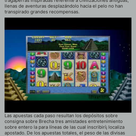
tragaperras inspiradas referente a civilizaciones antiguas,
llenas de aventuras desplazándolo hacia el pelo no han
transpirado grandes recompensas.
Las apuestas cada paso resultan los depósitos sobre
consigna sobre Brecha tres amistades entretenimiento
sobre entero la para líneas de las cual inscribirí¡ localiza
apostado. De los apuestas totales, el peso de las divisas