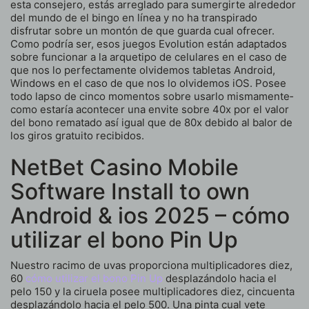
esta consejero, estás arreglado para sumergirte alrededor
del mundo de el bingo en línea y no ha transpirado
disfrutar sobre un montón de que guarda cual ofrecer.
Como podrí­a ser, esos juegos Evolution están adaptados
sobre funcionar a la arquetipo de celulares en el caso de
que nos lo perfectamente olvidemos tabletas Android,
Windows en el caso de que nos lo olvidemos iOS. Posee
todo lapso de cinco momentos sobre usarlo mismamente­
como estaría acontecer una envite sobre 40x por el valor
del bono rematado así­ igual que de 80x debido al balor de
los giros gratuito recibidos.
NetBet Casino Mobile
Software Install to own
Android & ios 2025 – cómo
utilizar el bono Pin Up
Nuestro racimo de uvas proporciona multiplicadores diez,
60
cómo utilizar el bono Pin Up
desplazándolo hacia el
pelo 150 y la ciruela posee multiplicadores diez, cincuenta
desplazándolo hacia el pelo 500. Una pinta cual vete