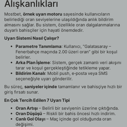
Alışkanlıkları
Mostbet,
örnek uyarı motoru
sayesinde kullanıcıların
belirlediği oran seviyelerine ulaşıldığında anlık bildirim
almasını sağlar. Bu sistem, özellikle oran dalgalanmalarına
duyarlı bahisçiler için hayati önemdedir.
Uyarı Sistemi Nasıl Çalışır?
Parametre Tanımlama
: Kullanıcı, “Galatasaray –
Fenerbahçe maçında 2.00 üzeri oran” gibi bir koşul
belirler.
Arka Plan İşleme
: Sistem, gerçek zamanlı veri akışını
tarar ve koşul gerçekleştiğinde tetikleme yapar.
Bildirim Kanalı
: Mobil push, e‑posta veya SMS
seçeneğiyle uyarı gönderilir.
Bu süreç,
saniyeler içinde
tamamlanır ve bahisçiye hızlı bir
giriş fırsatı sunar.
En Çok Tercih Edilen 7 Uyarı Tipi
Oran Artışı
– Belirli bir seviyenin üzerine çıktığında.
Oran Düşüşü
– Riskli bir bahis öncesi hızlı indirim.
Canlı Gol Olayı
– Maç içinde gol olduğunda oran
değişimi.