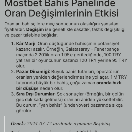
Mostbet Bahis Panelinde
Oran Değişimlerinin Etkisi
Oranlar, bahisçilere maç sonucunun olasılığını yansıtan
fiyatlardır.
Değişim
ise genellikle sakatlık, taktik değişikliği
ve pazar talebine bağlıdır.
Kâr Marjı
: Oran düştüğünde bahisçinin potansiyel
kazancı azalır. Örneğin, Galatasaray – Fenerbahçe
maçında 2.20’lik oran 1.95’e gerilediğinde, 100 TRY
yatıran bir oyuncunun kazancı 120 TRY yerine 95 TRY
olur.
Pazar Dinamiği
: Büyük bahis tutarları, operatörün
oranları yeniden değerlendirmesine yol açar. 1 M TRY
tutarında büyük bir bahis, çoğu zaman
oranda hızlı
bir düşüş
e neden olur.
Sıra Dışı Durumlar
: Şok sonuçlar (örneğin, bir golün
geç dakikada gelmesi) oranları aniden yükseltebilir.
Bu durum, “yan bahis” (under/over) pazarında sıkça
görülür.
Örnek:
2024‑03‑12 tarihinde oynanan Beşiktaş –