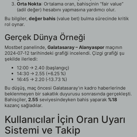
Orta Nokta
: Ortalama oran, bahisçinin “fair value”
(adil değer) hesabını yapmasına yardımcı olur.
Bu bilgiler,
değer bahis
(value bet) bulma sürecinde kritik
rol oynar.
Gerçek Dünya Örneği
Mostbet panelinde,
Galatasaray – Alanyaspor
maçının
2024‑07‑12 tarihindeki grafiği incelendi. Çizgi grafiği şu
şekilde ilerledi:
12:00 → 2.40 (başlangıç)
14:30 → 2.55 (+6.25 %)
16:45 → 2.20 (‑13.73 %)
Bu düşüş, maç öncesi Galatasaray’ın kadro haberlerinde
beklenmeyen bir sakatlık duyurusu sonrasında gerçekleşti.
Bahisçiler,
2.55
seviyesindeyken bahis yaparak
%18
kazanç sağladılar.
Kullanıcılar İçin Oran Uyarı
Sistemi ve Takip