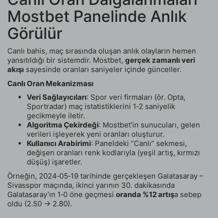
Mostbet Panelinde Anlık
Görülür
Canlı bahis, maç sırasında oluşan anlık olayların hemen
yansıtıldığı bir sistemdir. Mostbet,
gerçek zamanlı veri
akışı
sayesinde oranları saniyeler içinde günceller.
Canlı Oran Mekanizması
Veri Sağlayıcıları
: Spor veri firmaları (ör. Opta,
Sportradar) maç istatistiklerini 1‑2 saniyelik
gecikmeyle iletir.
Algoritma Çekirdeği
: Mostbet’in sunucuları, gelen
verileri işleyerek yeni oranları oluşturur.
Kullanıcı Arabirimi
: Paneldeki “Canlı” sekmesi,
değişen oranları renk kodlarıyla (yeşil artış, kırmızı
düşüş) işaretler.
Örneğin, 2024‑05‑19 tarihinde gerçekleşen Galatasaray –
Sivasspor maçında, ikinci yarının 30. dakikasında
Galatasaray’ın 1‑0 öne geçmesi
oranda %12 artış
a sebep
oldu (2.50 → 2.80).