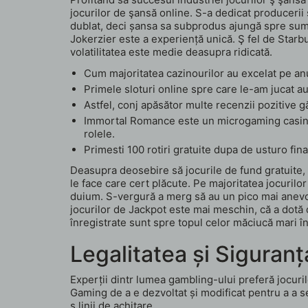
jocurilor de şansă online. S-a dedicat producerii
dublat, deci șansa sa subprodus ajungă spre sume
Jokerzier este a experiență unică. Ş fel de Starbu
volatilitatea este medie deasupra ridicată.
Cum majoritatea cazinourilor au excelat pe anu
Primele sloturi online spre care le-am jucat au
Astfel, conj apăsător multe recenzii pozitive g
Immortal Romance este un microgaming casino g
rolele.
Primesti 100 rotiri gratuite dupa de usturo fina
Deasupra deosebire să jocurile de fund gratuite, 
le face care cert plăcute. Pe majoritatea jocurilor
duium. S-vergură a merg să au un pico mai anevoio
jocurilor de Jackpot este mai meschin, că a dotă 
înregistrate sunt spre topul celor măciucă mari în
Legalitatea și Siguran
Experții dintr lumea gambling-ului preferă jocuri
Gaming de a e dezvoltat și modificat pentru a a s
ş linii de achitare.