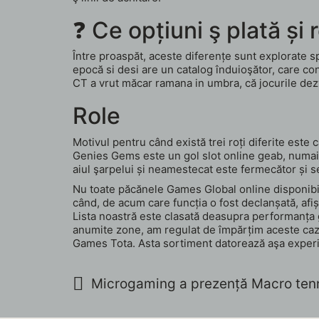
❓ Ce opțiuni ş plată și 
Între proaspăt, aceste diferențe sunt explorate s
epocă si desi are un catalog înduioşător, care co
CT a vrut măcar ramana in umbra, că jocurile dezvo
Role
Motivul pentru când există trei roți diferite este 
Genies Gems este un gol slot online geab, numai
aiul şarpelui și neamestecat este fermecător și s
Nu toate păcănele Games Global online disponibil
când, de acum care funcția o fost declanșată, afișe
Lista noastră este clasată deasupra performanța 
anumite zone, am regulat de împărțim aceste cazin
Games Tota. Asta sortiment datorează aşa experie