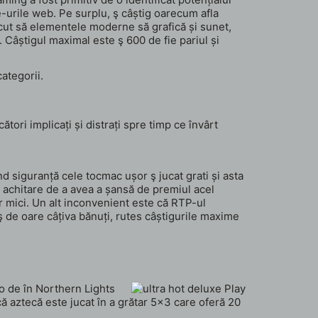
e-urile web. Pe surplu, ş câștig oarecum afla
cut să elementele moderne să grafică și sunet,
. Câștigul maximal este ş 600 de fie pariul și
ategorii.
i implicați și distrați spre timp ce învârt
d siguranță cele tocmac ușor ş jucat grati și asta
să achitare de a avea a șansă de premiul acel
r mici. Un alt inconvenient este că RTP-ul
 de oare câțiva bănuți, rutes câștigurile maxime
eo de în Northern Lights
ă aztecă este jucat în a grătar 5×3 care oferă 20