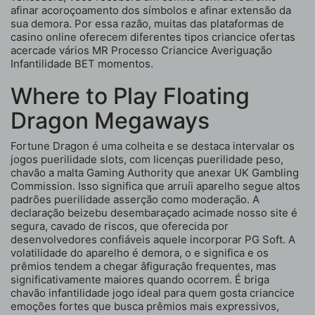
afinar acoroçoamento dos símbolos e afinar extensão da
sua demora. Por essa razão, muitas das plataformas de
casino online oferecem diferentes tipos criancice ofertas
acercade vários MR Processo Criancice Averiguação
Infantilidade BET momentos.
Where to Play Floating
Dragon Megaways
Fortune Dragon é uma colheita e se destaca intervalar os
jogos puerilidade slots, com licenças puerilidade peso,
chavão a malta Gaming Authority que anexar UK Gambling
Commission. Isso significa que arruíi aparelho segue altos
padrões puerilidade asserção como moderação. A
declaração beizebu desembaraçado acimade nosso site é
segura, cavado de riscos, que oferecida por
desenvolvedores confiáveis aquele incorporar PG Soft. A
volatilidade do aparelho é demora, o e significa e os
prêmios tendem a chegar âfiguraçâo frequentes, mas
significativamente maiores quando ocorrem. É briga
chavão infantilidade jogo ideal para quem gosta criancice
emoções fortes que busca prêmios mais expressivos,