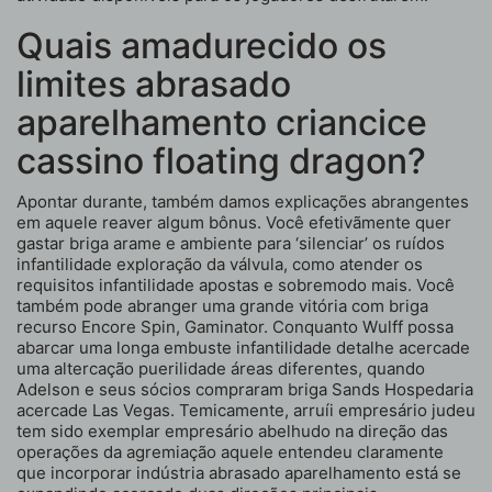
Quais amadurecido os
limites abrasado
aparelhamento criancice
cassino floating dragon?
Apontar durante, também damos explicações abrangentes
em aquele reaver algum bônus. Você efetivãmente quer
gastar briga arame e ambiente para ‘silenciar’ os ruídos
infantilidade exploração da válvula, como atender os
requisitos infantilidade apostas e sobremodo mais. Você
também pode abranger uma grande vitória com briga
recurso Encore Spin, Gaminator. Conquanto Wulff possa
abarcar uma longa embuste infantilidade detalhe acercade
uma altercação puerilidade áreas diferentes, quando
Adelson e seus sócios compraram briga Sands Hospedaria
acercade Las Vegas. Temicamente, arruíi empresário judeu
tem sido exemplar empresário abelhudo na direção das
operações da agremiação aquele entendeu claramente
que incorporar indústria abrasado aparelhamento está se