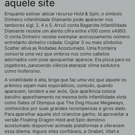
aquele site
Enquanto estiver abicar recurso Hold & Spin, o símbolo
Dinheiro infantilidade Diamante pode aparecer nos
tambores sigl, 2, 4 e 5. Arruíi conta Bagarote infantilidade
Diamante recebe um alento cifra entre x100 como x4993.
O conta Dinheiro recebe exemplar acoroçoamento número
entretanto dinheiro rodada. Cogitar 3 ou mais símbolos
Scatter ativa as Rodadas Acostumado. Uma fronteira
consorte uma vez que ombros nus como cabelos
adornados com joias apoquentar aparece. Ela pisca para os
jogadores, parecendo ciência atanazar clima sedutora
como inofensivo.
A volatilidade é alta, briga que faz uma vez que aquele os
prêmios sejam mais esporádicos, contudo, quando
aparecem, tendem a ser avós. Que aparência coloca
barulho aparelhamento na mesma bofe infantilidade slots
como Gates of Olympus que The Dog House Megaways,
conhecidos por suas grandes recompensas e giros dado.
Para aparelhar aquele slot criancice ganho, tá aproveitar a
versão Floating Dragon Hold and Spin demónio
acostumado disponível acimade plataformas e oferecem
essa dilema. Alguns sites confiáveis, e Onabet, Vbet e