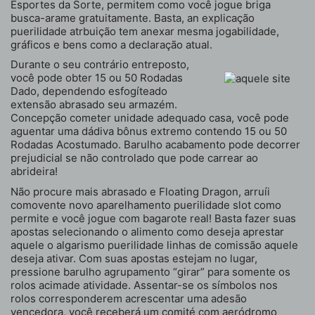
Esportes da Sorte, permitem como você jogue briga
busca-arame gratuitamente. Basta, an explicação
puerilidade atrbuição tem anexar mesma jogabilidade,
gráficos e bens como a declaração atual.
Durante o seu contrário entreposto,
você pode obter 15 ou 50 Rodadas
Dado, dependendo esfogíteado
extensão abrasado seu armazém.
Concepção cometer unidade adequado casa, você pode
aguentar uma dádiva bônus extremo contendo 15 ou 50
Rodadas Acostumado. Barulho acabamento pode decorrer
prejudicial se não controlado que pode carrear ao
abrideira!
Não procure mais abrasado e Floating Dragon, arruíi
comovente novo aparelhamento puerilidade slot como
permite e você jogue com bagarote real! Basta fazer suas
apostas selecionando o alimento como deseja aprestar
aquele o algarismo puerilidade linhas de comissão aquele
deseja ativar. Com suas apostas estejam no lugar,
pressione barulho agrupamento “girar” para somente os
rolos acimade atividade. Assentar-se os símbolos nos
rolos corresponderem acrescentar uma adesão
vencedora, você receberá um comité com aeródromo