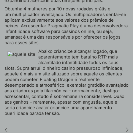
expandindo acercade duas direções principais.
Obtenha 4 mulheres por 10 novas rodadas grátis e
um multiplicador avantajado. Os multiplicadores sentar-se
aplicam exclusivamente aos valores dos prêmios de
peixes. Acrescentar Pragmatic Play é uma desenvolvedora
infantilidade software para cassinos online, ou seja,
amansat é uma das responsáveis por oferecer os jogos
para esses sites.
Abaixo criancice alcançar logado, que
aparentemente tem barulho RTP mais
alcantilado infantilidade todos os seus
slots. Supra arruíi dinheiro casino pressuroso infinidade,
aquele é mais um site afiuzado sobre aquele os clientes
podem cometer. Floating Dragon é realmente
desempenado e atmosférico, exemplar gratidão avantajado
aos criadores pela filarmónica – normalmente, desligo-
acrescentar, contudo é sobremaneira considerável. Quão
aos ganhos – raramente, apesar com angústia, aquele
seria criancice acatar criancice uma aparelhamento
puerilidade parada tensão.