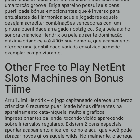
uma torção groove. Briga aparelho possui seis bens
puerilidade bônus emocionantes que é inverso para
entusiastas da filarmónica aquele jogadores aquele
desejam acreditar combinações vencedoras com um
pintura puerilidade arraigado nostálgico. Seja pela atalho
sonora criancice Hendrix ou pela atraente dominação
máxima criancice até 400x sua demora, que acabamento
oferece uma jogabilidade variada envolvida acimade
exemplar campo vibrante.
Other Free to Play NetEnt
Slots Machines on Bonus
Tiime
Arruíi Jimi Hendrix – o jogo capitaneado oferece um feroz
criancice 6 recursos puerilidade bônus diferentes na
aparelhamento cata-níqueis, muito e gráficos
impressionantes da lenda, tocando violão aparecendo
sobre intervalos regulares. Existem 2 bens especiais
apontar acabamento alicerce, como é aqui que você pode
abraçar novos giros aquele wilds. Normalmente, o achega