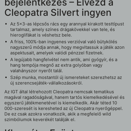
bejelentkezés – Élvezd a
Cleopatra Silvert ingyen
Az 5×3-as lépcsős rács egy arannyal kirakott testtípust
tartalmaz, amely színes drágakövekkel van tele, és
hieroglifákat is véshetsz bele.
A friss, 100%-ban ingyenes verzióval való bütykölés
nagyszerű módja annak, hogy megvitassuk a játék azon
aspektusait, amelyek valódi pénzzel fizetnek.
A legújabb hangfelvétel nem antik, ami gyógyír, és a
hang tempója megnő az extra golyóban vagy
valahányszor nyerőt talál.
Szép munka, mostantól új ismereteket szerezhetsz az
új szerencsejáték-vállalkozásokról.
Az IGT által létrehozott Cleopatra nemcsak tematikus
magával ragadóságával, hanem tartós kiemelkedésével és
egyszerű játékmenetével is kiemelkedik. Akár téted 10
000-szeresét is keresheted az új Cleopatra nyerőgéppel.
De ez csak azokra vonatkozik, akik a megfelelő wild
szimbólumok keverékét találják el.