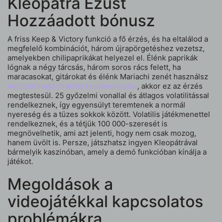
Kleopátra Ezüst
Hozzáadott bónusz
A friss Keep & Victory funkció a fő érzés, és ha eltalálod a
megfelelő kombinációt, három újrapörgetéshez vezetsz,
amelyekben chilipaprikákat helyezel el. Élénk paprikák
lógnak a négy tárcsás, három soros rács felett, ha
maracasokat, gitárokat és élénk Mariachi zenét használsz
mostbet regisztrációs bejelentkezés
, akkor ez az érzés
megtestesül. 25 győzelmi vonallal és átlagos volatilitással
rendelkeznek, így egyensúlyt teremtenek a normál
nyereség és a tüzes sokkok között. Volatilis játékmenettel
rendelkeznek, és a tétjük 100 000-szeresét is
megnövelhetik, ami azt jelenti, hogy nem csak mozog,
hanem üvölt is. Persze, játszhatsz ingyen Kleopátrával
bármelyik kaszinóban, amely a demó funkcióban kínálja a
játékot.
Megoldások a
videojátékkal kapcsolatos
problémákra