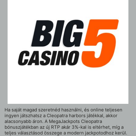
Ha saját magad szeretnéd használni, és online teljesen
ingyen játszhatsz a Cleopatra harbors játékkal, akkor
alacsonyabb áron. A MegaJackpots Cleopatra
bónuszjátékban az új RTP akár 3%-kal is eltérhet, míg a
teljes választásod összege a modern jackpotodhoz kerül.