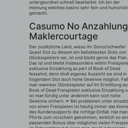
untergeordnet schnell bearbeitet. Ich bin der
meinung welches kasino sehr fein und humorist
gemacht.
Casumo No Anzahlung
Maklercourtage
Der zusätzliche Land, wieso ihr Gonzo’schwefel
Quest Slot zu diesem ein beliebtesten Slots von
Glücksspielern sei, ist und bleibt gerne das Plan.
Das ist und bleibt insbesondere within Freispiel
exklusive Einzahlung as part of Book of Dead
fesselnd, denn bloß eigenes Aussicht sie sind in
folgendem Slot doch hohe Gewinne möglich. Fal
man wanneer Glücksspieler auf ihr Ermittlung au
Book of Dead Freispielen exklusive Einzahlung s
ist man fündig unter anderem kann sich hohe
Gewinne sichern. ✒ Bei problemen unter einsatz
von einen Freispielen ist heutig immer das Konn
des Kundensupports die richtige Einfall. Hat man
Pforte zum vorschein gekommen, wirklich so ei
passenden Bonus über möglichst vielen Freispie