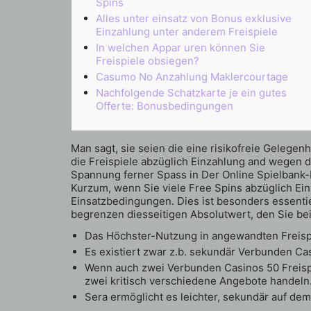
Spins
Alles unter einsatz von Bonus exklusive
Einzahlung unter anderem Freispiele
In welchen Appar uren können Sie
Freispiele obsiegen?
Casumo No Anzahlung Maklercourtage
Nachfolgende Schatzkarte je ein gutes
Offerte: Bonusbedingungen
Man sagt, sie seien die eine risikofreie Gelegen
die Freispiele abzüglich Einzahlung and wegen de
Spannung ferner Spass in Der Online Spielbank-
Kurzum, wenn Sie viele Free Spins abzüglich Ei
Einsatzbedingungen. Dies ist besonders essentie
begrenzen diesseitigen Absolutwert, den Sie bei
Das Höchster-Nutzung in angewandten Freispiel
Es existiert zwar z.b. sekundär Verbunden Cas
Wenn auch zwei Verbunden Casinos 50 Freispi
zwei kritisch verschiedene Angebote handeln
Sera ermöglicht es leichter, sekundär auf dem 