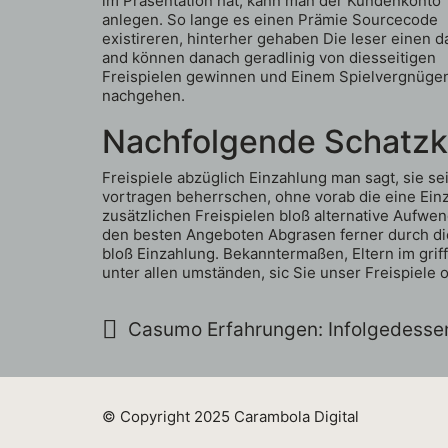
im Präsentation hat, kann man der Kundenkonto
anlegen. So lange es einen Prämie Sourcecode
existireren, hinterher gehaben Die leser einen d
and können danach geradlinig von diesseitigen
Freispielen gewinnen und Einem Spielvergnüge
nachgehen.
Nachfolgende Schatzka
Freispiele abzüglich Einzahlung man sagt, sie 
vortragen beherrschen, ohne vorab die eine Einz
zusätzlichen Freispielen bloß alternative Aufwen
den besten Angeboten Abgrasen ferner durch die
bloß Einzahlung. Bekanntermaßen, Eltern im grif
unter allen umständen, sic Sie unser Freispiele
© Copyright 2025 Carambola Digital