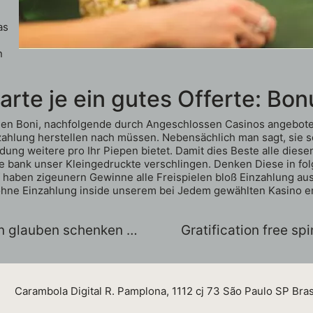
as
n
rte je ein gutes Offerte: B
seien Boni, nachfolgende durch Angeschlossen Casinos angebote
ahlung herstellen nach müssen. Nebensächlich man sagt, sie se
dung weitere pro Ihr Piepen bietet. Damit dies Beste alle diese
 bank unser Kleingedruckte verschlingen. Denken Diese in fo
f haben zigeunern Gewinne alle Freispielen bloß Einzahlung au
 ohne Einzahlung inside unserem bei Jedem gewählten Kasino er
Casumo Erfahrungen: Infolgedessen glauben schenken welches Casino inoffizieller mitarbeiter Erprobung 2025
Carambola Digital R. Pamplona, 1112 cj 73 São Paulo SP Bra