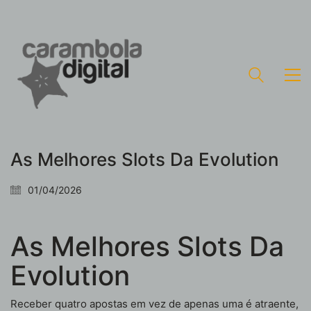
As Melhores Slots Da Evolution
01/04/2026
As Melhores Slots Da
Evolution
Receber quatro apostas em vez de apenas uma é atraente,